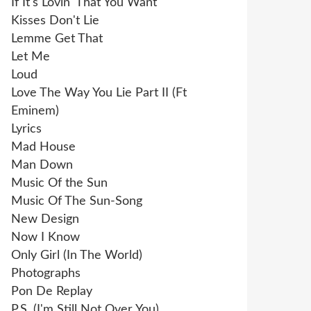
If It's Lovin' That You Want
Kisses Don't Lie
Lemme Get That
Let Me
Loud
Love The Way You Lie Part II (Ft
Eminem)
Lyrics
Mad House
Man Down
Music Of the Sun
Music Of The Sun-Song
New Design
Now I Know
Only Girl (In The World)
Photographs
Pon De Replay
P.S. (I'm Still Not Over You)