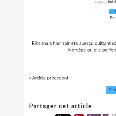
,
apercu
hotel
29.
Par
Rihanna a hier soir été aperçu quittant so
Norvège où elle perform
« Article précédent
Reto
Partager cet article