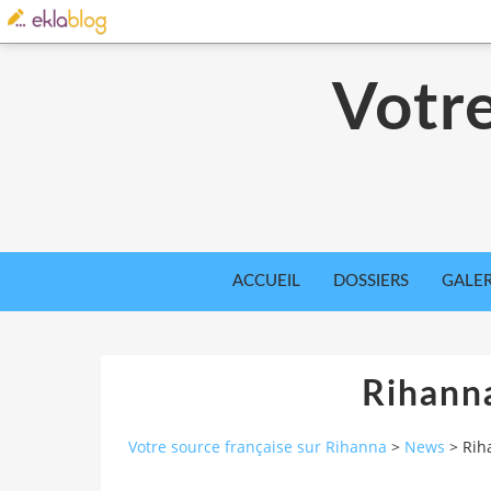
Votre
ACCUEIL
DOSSIERS
GALER
Rihann
Votre source française sur Rihanna
>
News
>
Rih