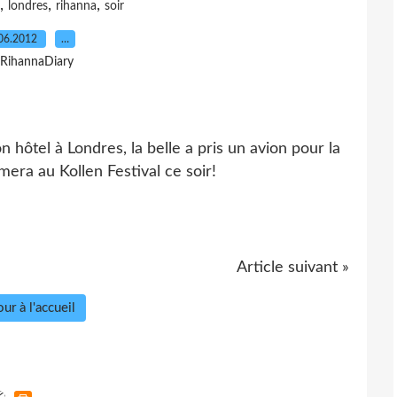
,
,
,
londres
rihanna
soir
06.2012
…
 RihannaDiary
n hôtel à Londres, la belle a pris un avion pour la
era au Kollen Festival ce soir!
Article suivant »
ur à l'accueil