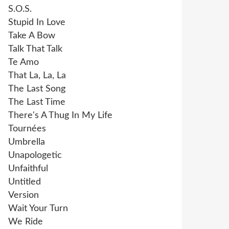
S.O.S.
Stupid In Love
Take A Bow
Talk That Talk
Te Amo
That La, La, La
The Last Song
The Last Time
There's A Thug In My Life
Tournées
Umbrella
Unapologetic
Unfaithful
Untitled
Version
Wait Your Turn
We Ride