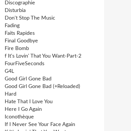
Discographie
Disturbia
Don't Stop The Music
Fading
Faits Rapides
Final Goodbye
Fire Bomb
f It's Lovin' That You Want-Part-2
FourFiveSeconds
G4L
Good Girl Gone Bad
Good Girl Gone Bad (+Reloaded)
Hard
Hate That I Love You
Here I Go Again
Iconothèque
If I Never See Your Face Again