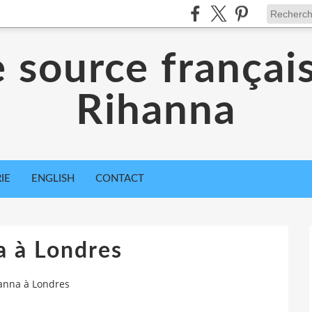
 source françai
Rihanna
IE
ENGLISH
CONTACT
a à Londres
anna à Londres