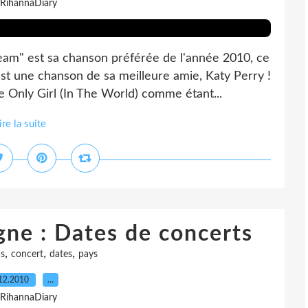
 RihannaDiary
am" est sa chanson préférée de l'année 2010, ce
est une chanson de sa meilleure amie, Katy Perry !
nly Girl (In The World) comme étant...
ire la suite
ne : Dates de concerts
,
,
,
s
concert
dates
pays
12.2010
…
 RihannaDiary