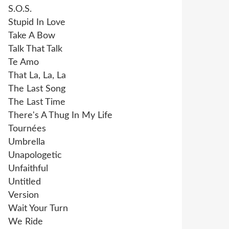
S.O.S.
Stupid In Love
Take A Bow
Talk That Talk
Te Amo
That La, La, La
The Last Song
The Last Time
There's A Thug In My Life
Tournées
Umbrella
Unapologetic
Unfaithful
Untitled
Version
Wait Your Turn
We Ride