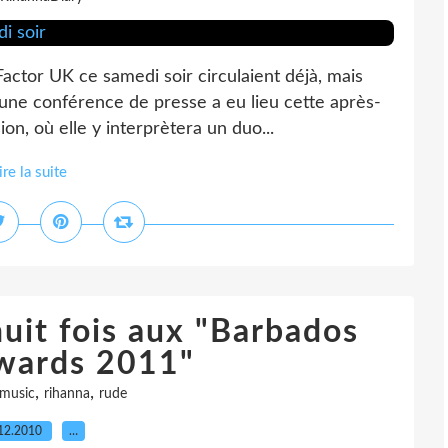
ctor UK ce samedi soir circulaient déjà, mais
 une conférence de presse a eu lieu cette après-
on, où elle y interprètera un duo...
ire la suite
uit fois aux "Barbados
wards 2011"
,
,
music
rihanna
rude
12.2010
…