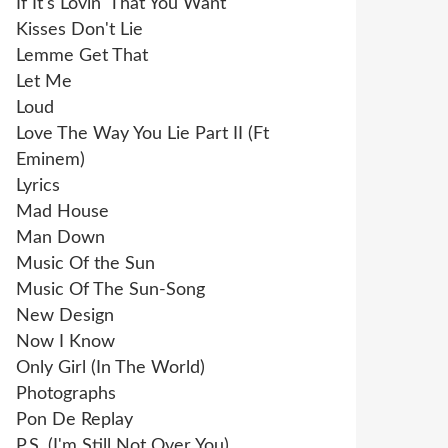
If It's Lovin' That You Want
Kisses Don't Lie
Lemme Get That
Let Me
Loud
Love The Way You Lie Part II (Ft
Eminem)
Lyrics
Mad House
Man Down
Music Of the Sun
Music Of The Sun-Song
New Design
Now I Know
Only Girl (In The World)
Photographs
Pon De Replay
P.S. (I'm Still Not Over You)