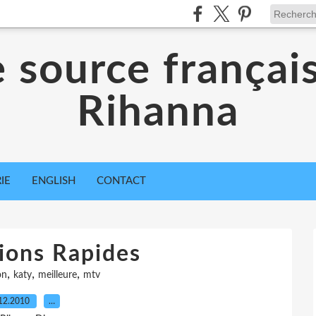
 source françai
Rihanna
IE
ENGLISH
CONTACT
ions Rapides
,
,
,
on
katy
meilleure
mtv
12.2010
…