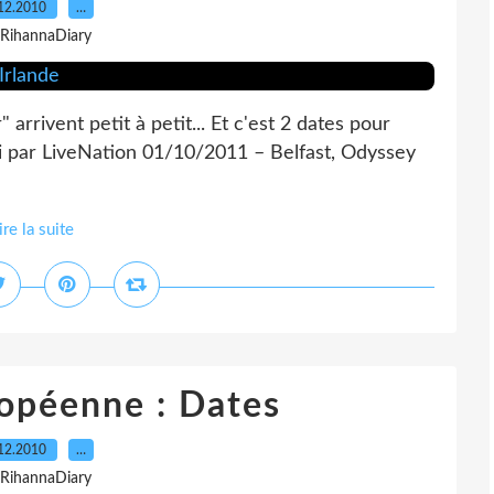
12.2010
…
 RihannaDiary
arrivent petit à petit... Et c'est 2 dates pour
ui par LiveNation 01/10/2011 – Belfast, Odyssey
ire la suite
opéenne : Dates
12.2010
…
 RihannaDiary