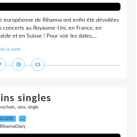
ée européenne de Rihanna ont enfin été dévoilées
es concerts au Royaume-Uni, en France, en
e et en Suisse ! Pour voir les dates,...
ire la suite
ins singles
,
,
prochain
sera
single
12.2010
…
 RihannaDiary