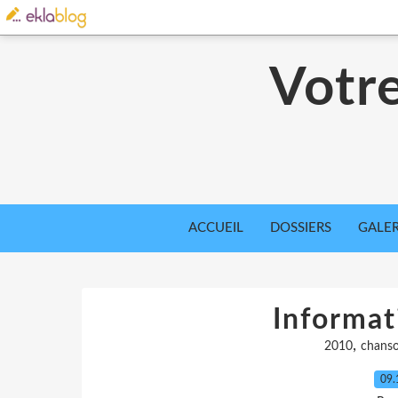
Votre
ACCUEIL
DOSSIERS
GALER
Informat
,
2010
chans
09.