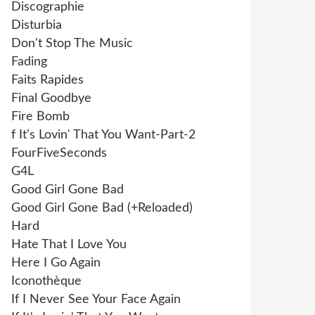
Discographie
Disturbia
Don't Stop The Music
Fading
Faits Rapides
Final Goodbye
Fire Bomb
f It's Lovin' That You Want-Part-2
FourFiveSeconds
G4L
Good Girl Gone Bad
Good Girl Gone Bad (+Reloaded)
Hard
Hate That I Love You
Here I Go Again
Iconothèque
If I Never See Your Face Again