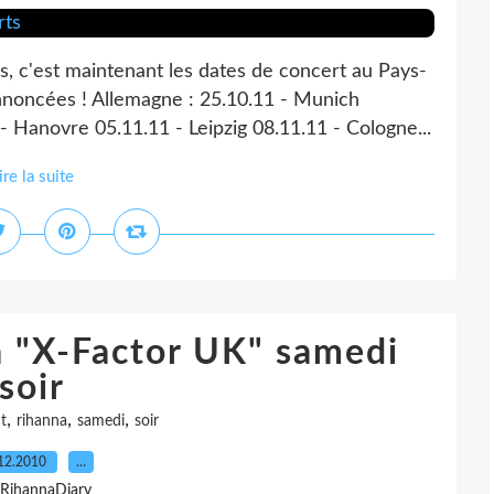
 c'est maintenant les dates de concert au Pays-
nnoncées ! Allemagne : 25.10.11 - Munich
- Hanovre 05.11.11 - Leipzig 08.11.11 - Cologne...
ire la suite
à "X-Factor UK" samedi
soir
,
,
,
t
rihanna
samedi
soir
12.2010
…
 RihannaDiary