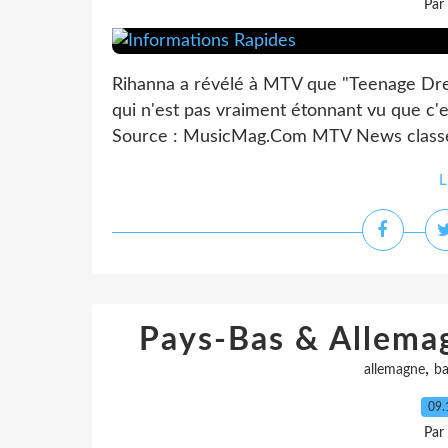
Par
Rihanna a révélé à MTV que "Teenage Dre
qui n'est pas vraiment étonnant vu que c'
Source : MusicMag.Com MTV News classe O
L
Pays-Bas & Allemag
,
allemagne
ba
09.
Par