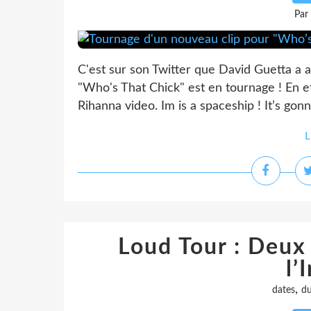
Par
C'est sur son Twitter que David Guetta a 
"Who's That Chick" est en tournage ! En eff
Rihanna video. Im is a spaceship ! It’s gonn
L
Loud Tour : Deux
l’
,
dates
du