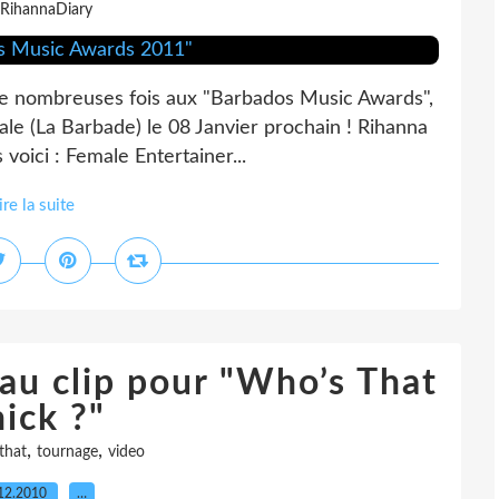
 RihannaDiary
de nombreuses fois aux "Barbados Music Awards",
ale (La Barbade) le 08 Janvier prochain ! Rihanna
voici : Female Entertainer...
ire la suite
au clip pour "Who’s That
ick ?"
,
,
that
tournage
video
12.2010
…