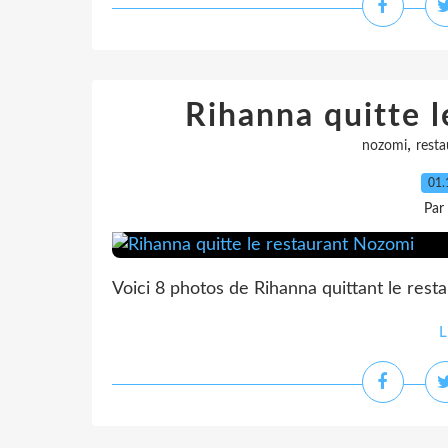
Rihanna quitte 
,
nozomi
resta
01.
Par
Voici 8 photos de Rihanna quittant le rest
L