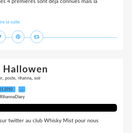
les 4 premières sont déjà connues mais la
ire la suite
 Hallowen
,
,
,
er
poste
rihanna
soir
11.2010
…
 RihannaDiary
 sur twitter au club Whisky Mist pour nous