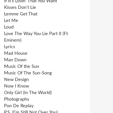
If It's Lovin' That You Want
Kisses Don't Lie
Lemme Get That
Let Me
Loud
Love The Way You Lie Part II (Ft
Eminem)
Lyrics
Mad House
Man Down
Music Of the Sun
Music Of The Sun-Song
New Design
Now I Know
Only Girl (In The World)
Photographs
Pon De Replay
P.S. (I'm Still Not Over You)