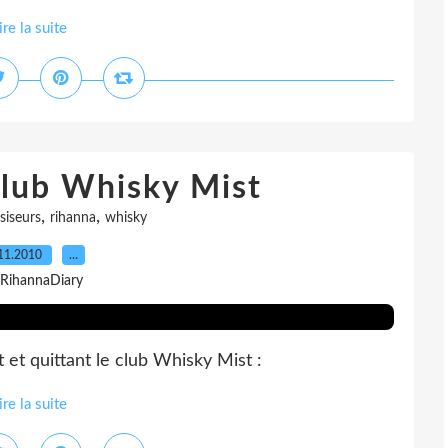
ire la suite
club Whisky Mist
,
,
siseurs
rihanna
whisky
11.2010
…
 RihannaDiary
 et quittant le club Whisky Mist :
ire la suite