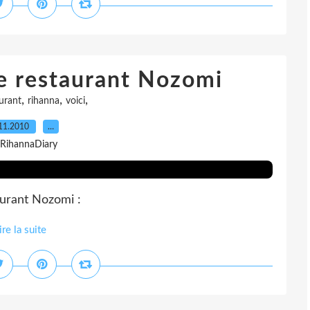
le restaurant Nozomi
,
,
,
urant
rihanna
voici
11.2010
…
 RihannaDiary
aurant Nozomi :
ire la suite