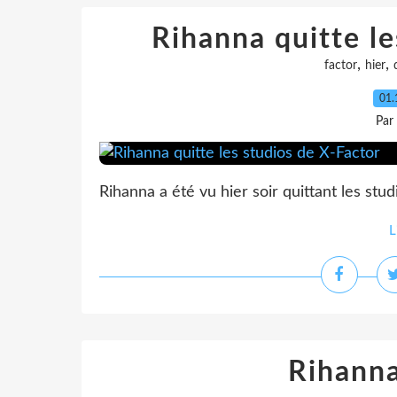
Rihanna quitte le
,
,
factor
hier
01.
Par
Rihanna a été vu hier soir quittant les stud
L
Rihanna