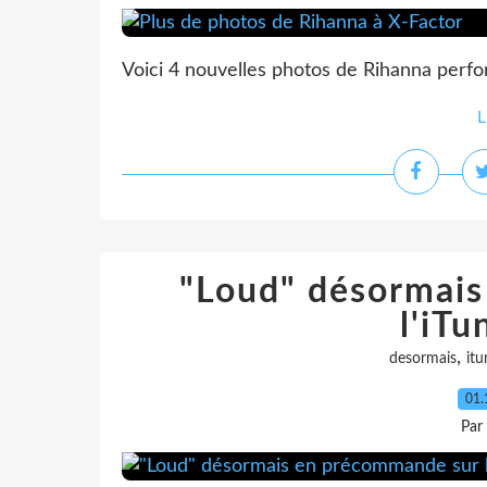
Voici 4 nouvelles photos de Rihanna perfo
L
"Loud" désormai
l'iTu
,
desormais
itu
01.
Par