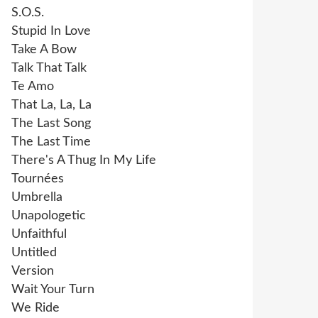
S.O.S.
Stupid In Love
Take A Bow
Talk That Talk
Te Amo
That La, La, La
The Last Song
The Last Time
There's A Thug In My Life
Tournées
Umbrella
Unapologetic
Unfaithful
Untitled
Version
Wait Your Turn
We Ride