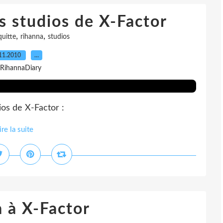
s studios de X-Factor
,
,
quitte
rihanna
studios
11.2010
…
 RihannaDiary
ios de X-Factor :
ire la suite
 à X-Factor