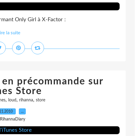
rmant Only Girl à X-Factor :
ire la suite
s en précommande sur
nes Store
,
,
,
nes
loud
rihanna
store
11.2010
…
 RihannaDiary