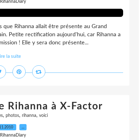
 RihannaDiary
s que Rihanna allait être présente au Grand
. Petite rectification aujourd'hui, car Rihanna a
ission ! Elle y sera donc présente...
ire la suite
e Rihanna à X-Factor
,
,
,
es
photos
rihanna
voici
11.2010
…
 RihannaDiary