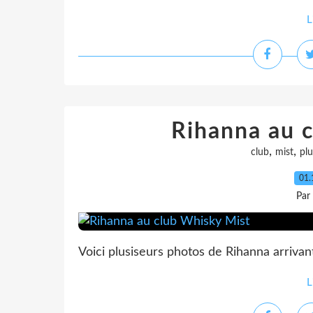
L
Rihanna au 
,
,
club
mist
plu
01.
Par
Voici plusiseurs photos de Rihanna arrivant
L