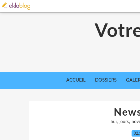
Votre
ACCUEIL
DOSSIERS
GALER
News
,
,
hui
jours
nov
02.