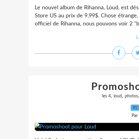
Le nouvel album de Rihanna, Loud, est dé
Store US au prix de 9,99$. Chose étrange,
officiel de Rihanna, nous pouvons voir 2 "b
L
Promosho
,
,
les 4
loud
photos
01.
Par