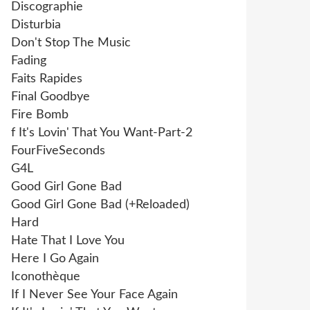
Discographie
Disturbia
Don't Stop The Music
Fading
Faits Rapides
Final Goodbye
Fire Bomb
f It's Lovin' That You Want-Part-2
FourFiveSeconds
G4L
Good Girl Gone Bad
Good Girl Gone Bad (+Reloaded)
Hard
Hate That I Love You
Here I Go Again
Iconothèque
If I Never See Your Face Again