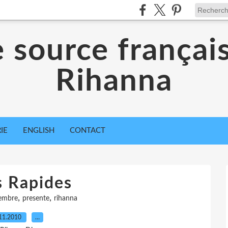
 source françai
Rihanna
IE
ENGLISH
CONTACT
 Rapides
,
,
embre
presente
rihanna
11.2010
…