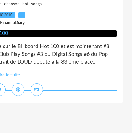
,
,
,
d
chanson
hot
songs
10.2010
…
 RihannaDiary
 sur le Billboard Hot 100 et est maintenant #3.
Club Play Songs #3 du Digital Songs #6 du Pop
rait de LOUD débute à la 83 ème place...
ire la suite