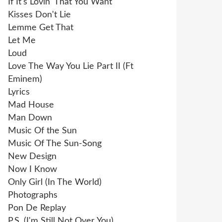
If It's Lovin' That You Want
Kisses Don't Lie
Lemme Get That
Let Me
Loud
Love The Way You Lie Part II (Ft
Eminem)
Lyrics
Mad House
Man Down
Music Of the Sun
Music Of The Sun-Song
New Design
Now I Know
Only Girl (In The World)
Photographs
Pon De Replay
P.S. (I'm Still Not Over You)