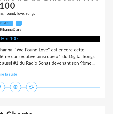
100
,
,
,
ns
found
love
songs
11.2011
…
 RihannaDiary
Rihanna, "We Found Love" est encore cette
4ème consecutive ainsi que #1 du Digital Songs
t aussi #1 du Radio Songs devenant son 9ème...
ire la suite