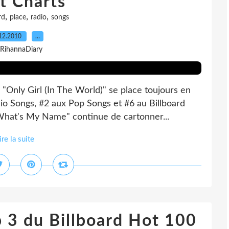
t Charts
,
,
,
rd
place
radio
songs
12.2010
…
 RihannaDiary
"Only Girl (In The World)" se place toujours en
dio Songs, #2 aux Pop Songs et #6 au Billboard
"What's My Name" continue de cartonner...
ire la suite
p 3 du Billboard Hot 100