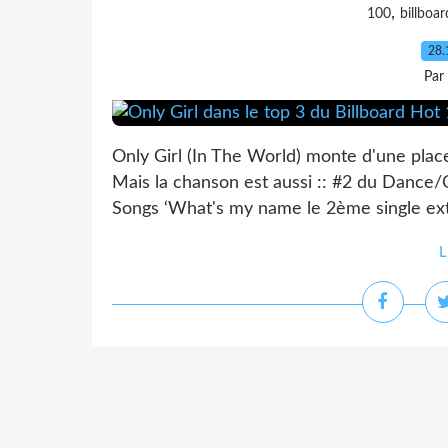
,
100
billboar
28.
Par
Only Girl (In The World) monte d'une place
Mais la chanson est aussi :: #2 du Dance/
Songs ‘What's my name le 2ème single ext
L