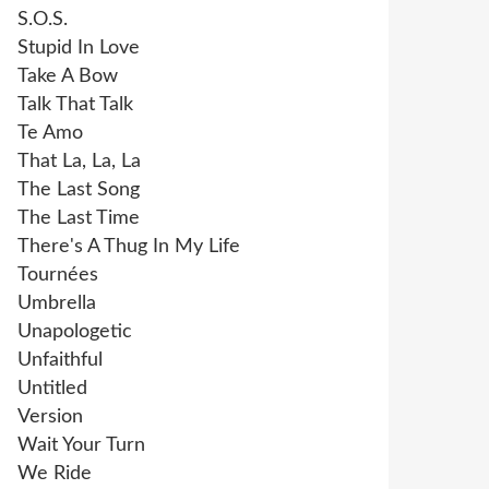
S.O.S.
Stupid In Love
Take A Bow
Talk That Talk
Te Amo
That La, La, La
The Last Song
The Last Time
There's A Thug In My Life
Tournées
Umbrella
Unapologetic
Unfaithful
Untitled
Version
Wait Your Turn
We Ride