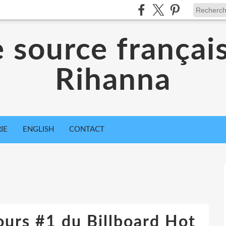
 source françai
Rihanna
IE
ENGLISH
CONTACT
urs #1 du Billboard Hot