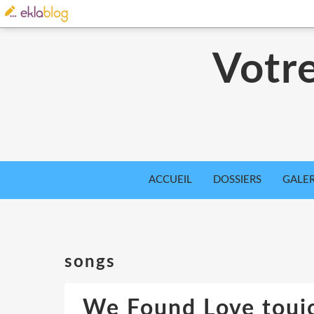
Votre
ACCUEIL
DOSSIERS
GALER
songs
We Found Love toujo