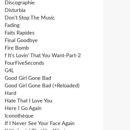
Discographie
Disturbia
Don't Stop The Music
Fading
Faits Rapides
Final Goodbye
Fire Bomb
f It's Lovin' That You Want-Part-2
FourFiveSeconds
G4L
Good Girl Gone Bad
Good Girl Gone Bad (+Reloaded)
Hard
Hate That I Love You
Here I Go Again
Iconothèque
If I Never See Your Face Again